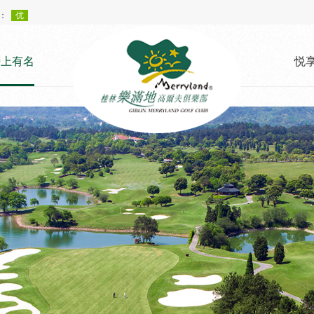
榜上有名
悦