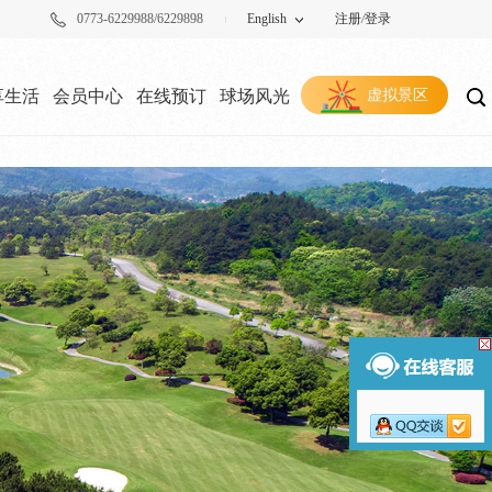
0773-6229988/6229898
English
注册
/
登录
享生活
会员中心
在线预订
球场风光
虚拟景区