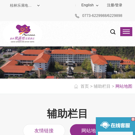
English
注册
/
登录
桂林乐满地度假酒店
0773-6229988/6229898
度假酒店
高尔夫俱乐部
首页
>
辅助栏目
>
网站地图
辅助栏目
友情链接
网站地图