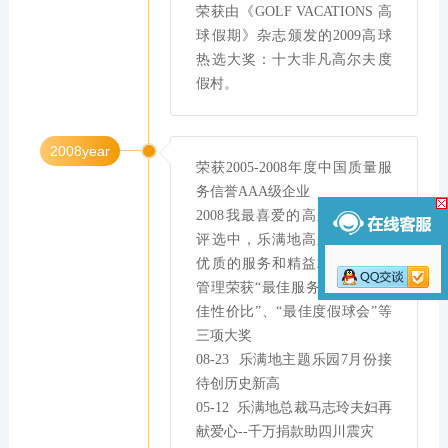
荣获由《GOLF VACATIONS 高
球假期》杂志颁发的2009高球
热选大奖：十大非凡高尔夫度
假村。
2008year
荣获2005-2008年度中国质量服
务信誉AAA级企业

2008我最喜爱的高尔夫球场的
评选中，乐满地高尔夫球场以
优质的服务和精益求精的球场
管理荣获“最佳服务质量”、“最
佳性价比”、“最佳度假球会”等
三项大奖

08-23  乐满地主题乐园7月份接
待创历史新高

05-12  乐满地总裁马志玲夫妇再
献爱心--千万捐款助四川震灾
