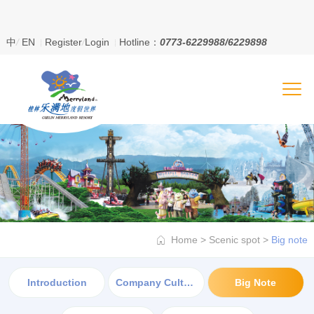
中
/
EN
Register
/
Login
Hotline：
0773-6229988/6229898
Home
>
Scenic spot
>
Big note
Introduction
Company Culture
Big Note