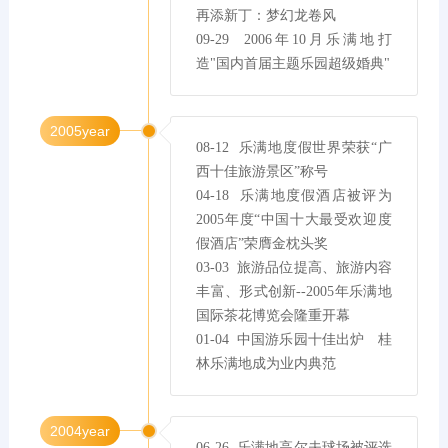
再添新丁：梦幻龙卷风

09-29  2006年10月乐满地打
造"国内首届主题乐园超级婚典"
2005year
08-12  乐满地度假世界荣获“广
西十佳旅游景区”称号

04-18  乐满地度假酒店被评为
2005年度“中国十大最受欢迎度
假酒店”荣膺金枕头奖

03-03  旅游品位提高、旅游内容
丰富、形式创新--2005年乐满地
国际茶花博览会隆重开幕

01-04  中国游乐园十佳出炉　桂
林乐满地成为业内典范
2004year
06-26  乐满地高尔夫球场被评选