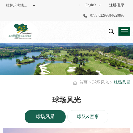
English
注册
/
登录
桂林乐满地高尔夫俱乐部
0773-6229988/6229898
度假酒店
高尔夫俱乐部
首页
>
球场风光
>
球场风景
球场风光
球场风景
球队&赛事