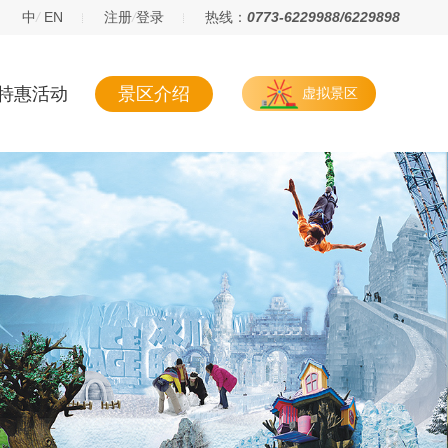
中
/
EN
注册
/
登录
热线：
0773-6229988/6229898
特惠活动
景区介绍
虚拟景区