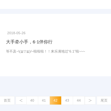
2018-05-26
大手牵小手，6·1伴你行
等不及~\(≧▽≦)/~啦啦啦！！来乐满地过“6.1”啦~~~
<
>
首页
40
41
42
43
44
尾页