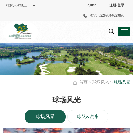
English
注册
/
登录
桂林乐满地高尔夫俱乐部
0773-6229988/6229898
度假酒店
高尔夫俱乐部
首页
>
球场风光
>
球场风景
球场风光
球场风景
球队&赛事